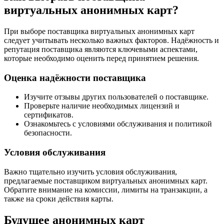
виртуальных анонимных карт?
При выборе поставщика виртуальных анонимных карт
следует учитывать несколько важных факторов. Надёжность и
репутация поставщика являются ключевыми аспектами,
которые необходимо оценить перед принятием решения.
Оценка надёжности поставщика
Изучите отзывы других пользователей о поставщике.
Проверьте наличие необходимых лицензий и
сертификатов.
Ознакомьтесь с условиями обслуживания и политикой
безопасности.
Условия обслуживания
Важно тщательно изучить условия обслуживания,
предлагаемые поставщиком виртуальных анонимных карт.
Обратите внимание на комиссии, лимиты на транзакции, а
также на сроки действия карты.
Будущее анонимных карт